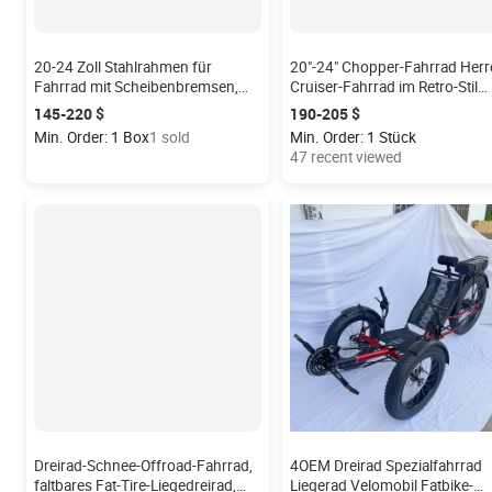
20-24 Zoll Stahlrahmen für
20"-24" Chopper-Fahrrad Herr
Fahrrad mit Scheibenbremsen,
Cruiser-Fahrrad im Retro-Stil
Einzelgang-Hardtail-Rahmen, 150
Strandfahrrad Motorrad-Chop
145-220 $
190-205 $
kg Tragfähigkeit
Bike
Min. Order: 1 Box
1 sold
Min. Order: 1 Stück
47 recent viewed
Dreirad-Schnee-Offroad-Fahrrad,
4OEM Dreirad Spezialfahrrad
faltbares Fat-Tire-Liegedreirad,
Liegerad Velomobil Fatbike-