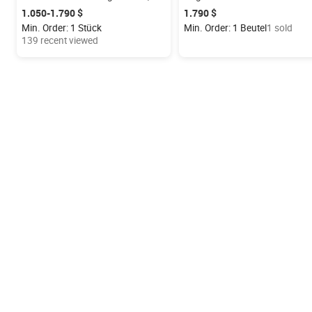
elektrisches Liegefahrrad
Dreirad
1.050-1.790 $
1.790 $
Min. Order: 1 Stück
Min. Order: 1 Beutel
1 sold
139 recent viewed