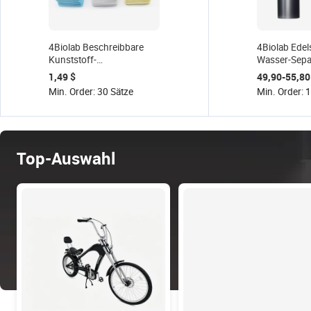
4Biolab Beschreibbare
4Biolab Edel
Kunststoff-
Wasser-Separ
Pflanzenschilder
Abgasfilter 
1,49 $
49,90-55,80
Wasserfeste
Online
Min. Order: 30 Sätze
Min. Order: 
Gartenschilder für Blumen
Abgasüberw
und Pflanzen PVC-
Abwasserfilt
Hängeetiketten für
Pflanzen
Top-Auswahl