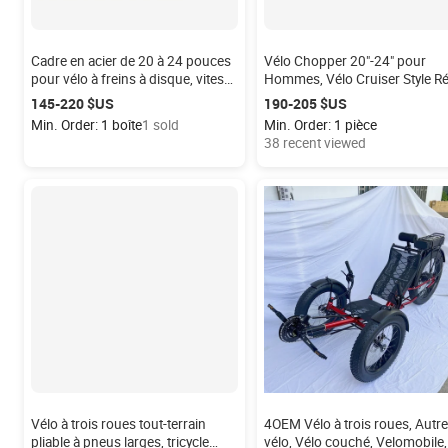
Cadre en acier de 20 à 24 pouces
Vélo Chopper 20"-24" pour
pour vélo à freins à disque, vitesse
Hommes, Vélo Cruiser Style Ré
unique, cadre rigide, capacité de
Vélo de Plage, Vélo Chopper T
145-220 $US
190-205 $US
charge de 150 kg
Moto
Min. Order: 1 boîte
1 sold
Min. Order: 1 pièce
38 recent viewed
Vélo à trois roues tout-terrain
4OEM Vélo à trois roues, Autre
pliable à pneus larges, tricycle
vélo, Vélo couché, Velomobile,