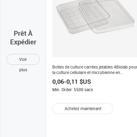
Prêt À
Expédier
Voir
Boîtes de culture carrées jetables 4Biolab pou
plus
la culture cellulaire et microbienne en
laboratoire, boîtes de culture bactériennes
0,06-0,11 $US
carrées en plastique
Min. Order: 5500 sacs
Achetez maintenant