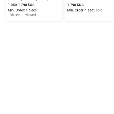
électrique à roues inclinées
Tricycle à pneus larges
1 050-1 790 $US
1 790 $US
Min. Order: 1 pièce
Min. Order: 1 sac
1 sold
138 recent viewed