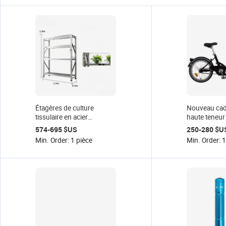
Étagères de culture
Nouveau cadr
tissulaire en acier
haute teneur
inoxydable 304 4Biolab
de sécurité d
574-695 $US
250-280 $U
avec éclairage LED,
cargaison pl
Min. Order: 1 pièce
Min. Order: 1
étagère à semis multi-
enfants popu
niveaux, étagère de
panier de ca
culture de plantes avec
de cargaison
éclairage LED