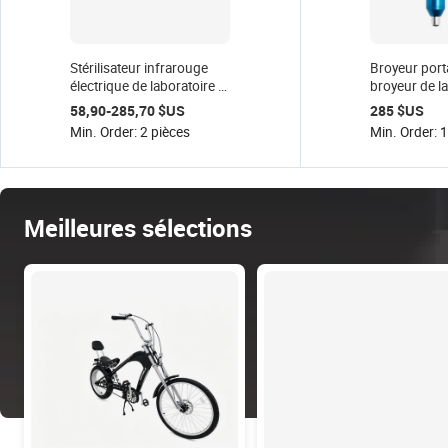
Stérilisateur infrarouge
Broyeur porta
électrique de laboratoire à
broyeur de l
haute température
pratique
58,90-285,70 $US
285 $US
Min. Order: 2 pièces
Min. Order: 1
Meilleures sélections