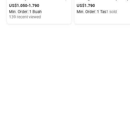
Sepeda Recumbent Listrik
tiga roda
US$1.050-1.790
US$1.790
Min. Order: 1 Buah
Min. Order: 1 Tas
1 sold
139 recent viewed