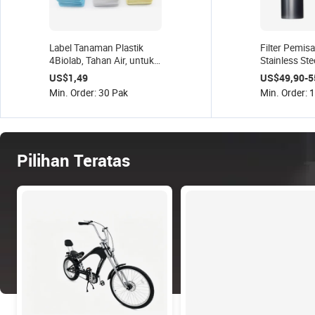
Label Tanaman Plastik
Filter Pemisa
4Biolab, Tahan Air, untuk
Stainless Ste
Bunga dan Tanaman,
Filter Gas B
US$1,49
US$49,90-5
Label Gantung PVC
Sistem Pema
Min. Order: 30 Pak
Min. Order: 
Buang Online
Air Pembua
Pilihan Teratas