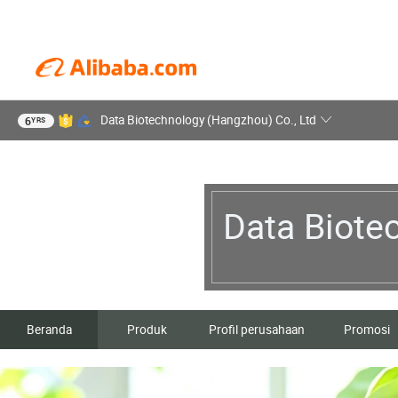
Data Biotechnology (Hangzhou) Co., Ltd
6
YRS
Data Biote
Beranda
Produk
Profil perusahaan
Promosi