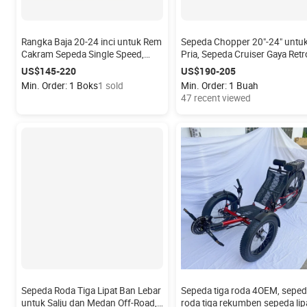
Rangka Baja 20-24 inci untuk Rem
Sepeda Chopper 20"-24" untu
Cakram Sepeda Single Speed,
Pria, Sepeda Cruiser Gaya Retr
Rangka Keras, Kapasitas Beban
Sepeda Pantai, Sepeda Motor
US$145-220
US$190-205
150kg
Chopper
Min. Order: 1 Boks
1 sold
Min. Order: 1 Buah
47 recent viewed
Sepeda Roda Tiga Lipat Ban Lebar
Sepeda tiga roda 4OEM, sepe
untuk Salju dan Medan Off-Road,
roda tiga rekumben sepeda lip