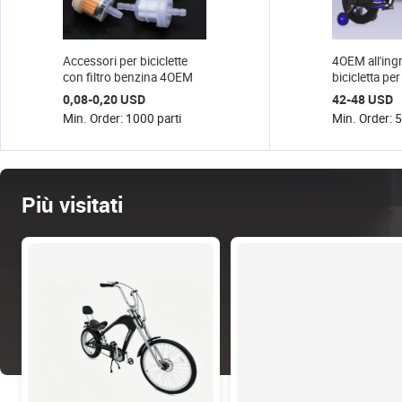
Accessori per biciclette
4OEM all'ing
con filtro benzina 4OEM
bicicletta pe
moto 12/16 p
0,08-0,20 USD
42-48 USD
bicicletta pe
Min. Order: 1000 parti
Min. Order: 5
Più visitati