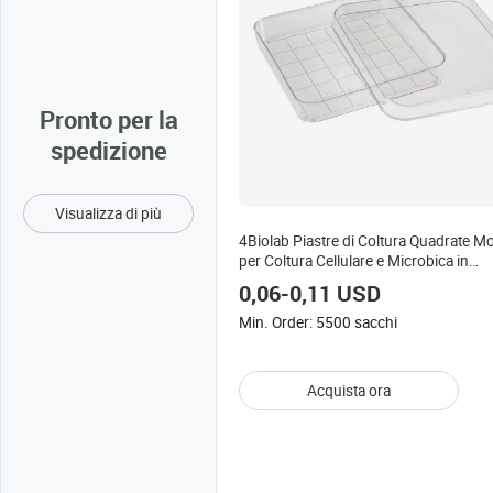
Pronto per la
spedizione
Visualizza di più
4Biolab Piastre di Coltura Quadrate 
per Coltura Cellulare e Microbica in
Laboratorio, Piastre di Coltura Batteric
0,06-0,11 USD
Quadrate in Plastica
Min. Order: 5500 sacchi
Acquista ora