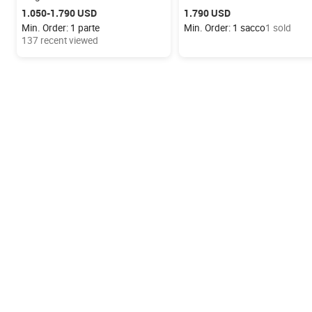
Pneumatici Larghi per Neve e
Triciclo con Gomme Larghe
1.050-1.790 USD
1.790 USD
Fuoristrada
Min. Order: 1 parte
Min. Order: 1 sacco
1 sold
137 recent viewed