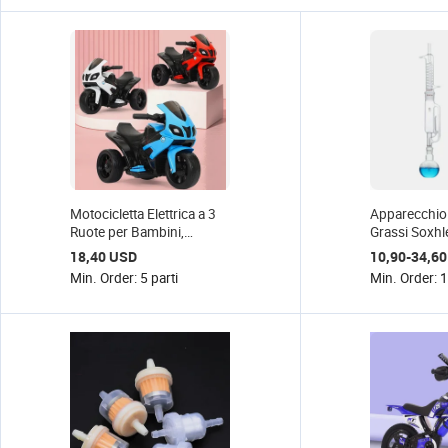
Motocicletta Elettrica a 3
Apparecchio 
Ruote per Bambini,
Grassi Soxhle
Giocattolo Cavalcabile a
250-1000ml,
18,40 USD
10,90-34,6
Batteria per Bambini
Completo co
Min. Order: 5 parti
Min. Order: 
Condensator
Allihn / Serp
Graham